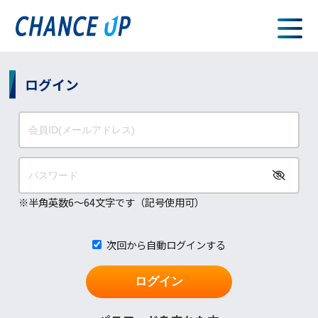
ログイン
※半角英数6～64文字です（記号使用可）
新規会員登録
次回から自動ログインする
ログイン
既に会員の方はこちらから
ログイン